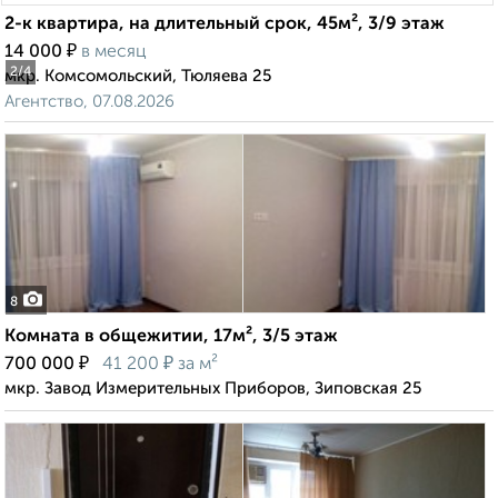
2-к квартира, на длительный срок, 45м², 3/9 этаж
₽
14 000
в месяц
2
/4
мкр. Комсомольский, Тюляева 25
Агентство, 07.08.2026
8
Комната в общежитии, 17м², 3/5 этаж
₽
₽
700 000
41 200
за м²
мкр. Завод Измерительных Приборов, Зиповская 25