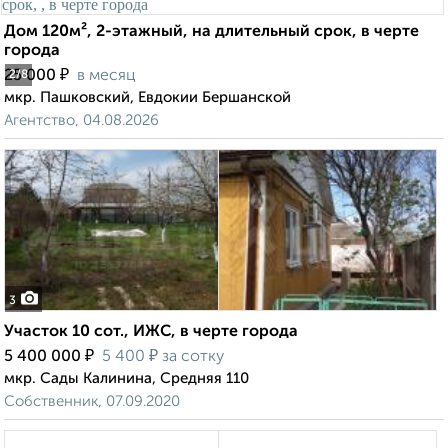
Дом 120м², 2-этажный, на длительный срок, в черте
города
₽
25 000
в месяц
2
/8
мкр. Пашковский, Евдокии Бершанской
Агентство, 04.08.2026
3
Участок 10 сот., ИЖС, в черте города
₽
₽
5 400 000
5 400
за сотку
мкр. Сады Калинина, Средняя 110
Собственник, 07.09.2020