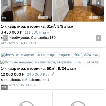
‹
›
2
/2
1-к квартира, вторичка, 31м², 5/5 этаж
₽
₽
3 450 000
111 300
за м²
‹
›
мкр. Черёмушки, Селезнёва 180
Агентство, 07.08.2026
1-к квартира, вторичка, 50м², 8/24 этаж
₽
₽
12 000 000
240 000
за м²
мкр. Школьный, Школьная 1
Агентство, 06.08.2026
2
/2