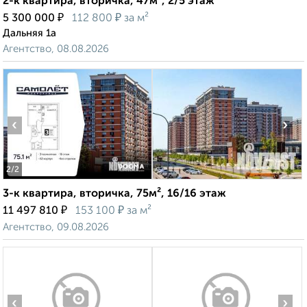
2-к квартира, вторичка, 47м², 2/5 этаж
₽
₽
5 300 000
112 800
за м²
Дальняя 1а
Агентство, 08.08.2026
‹
›
2
/2
3-к квартира, вторичка, 75м², 16/16 этаж
₽
₽
11 497 810
153 100
за м²
Агентство, 09.08.2026
‹
›