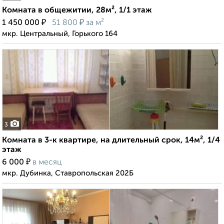
Комната в общежитии, 28м², 1/1 этаж
₽
₽
1 450 000
51 800
за м²
мкр. Центральный, Горького 164
3
Комната в 3-к квартире, на длительный срок, 14м², 1/4
этаж
₽
6 000
в месяц
мкр. Дубинка, Ставропольская 202Б