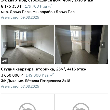
1-к квартира, строящийся дом, 46м², 2/16 этаж
₽
₽
8 176 350
179 700
за м²
мкр. Догма Парк, микрорайон Догма Парк
Агентство, 09.08.2026
‹
›
2
/5
Студия квартира, вторичка, 25м², 4/16 этаж
₽
₽
3 650 000
149 000
за м²
ЖК Дыхание, Лётчика Позднякова 2к18
Агентство, 08.08.2026