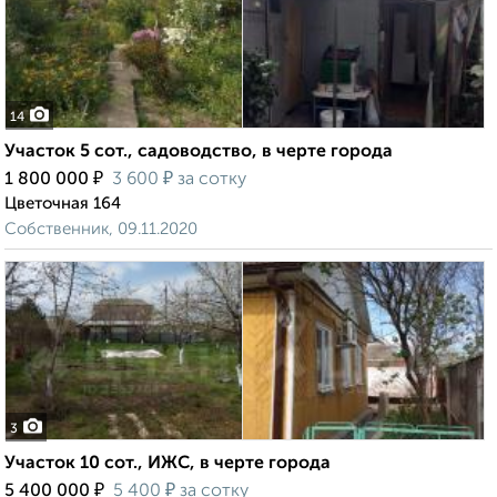
14
Участок 5 сот., садоводство, в черте города
₽
₽
1 800 000
3 600
за сотку
Цветочная 164
Собственник, 09.11.2020
3
Участок 10 сот., ИЖС, в черте города
₽
₽
5 400 000
5 400
за сотку