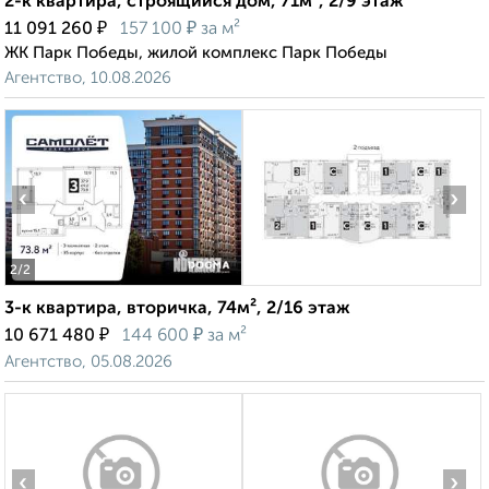
2-к квартира, строящийся дом, 71м², 2/9 этаж
₽
₽
11 091 260
157 100
за м²
ЖК Парк Победы, жилой комплекс Парк Победы
Агентство, 10.08.2026
‹
›
2
/2
3-к квартира, вторичка, 74м², 2/16 этаж
₽
₽
10 671 480
144 600
за м²
Агентство, 05.08.2026
‹
›