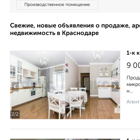
Производственное помещение
Свежие, новые объявления о продаже, а
недвижимость в Краснодаре
1-к 
9 0
Прода
микро
‹
›
н...
Агент
2
/2