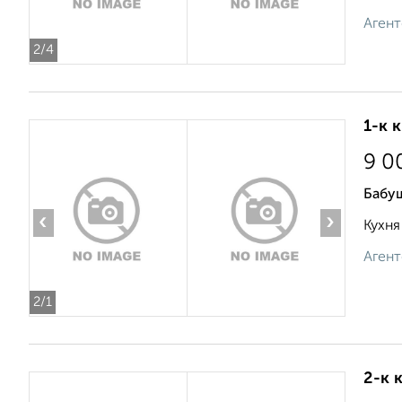
Агент
2
/4
1-к 
9 0
Бабу
‹
›
Кухня
Агент
2
/1
2-к 