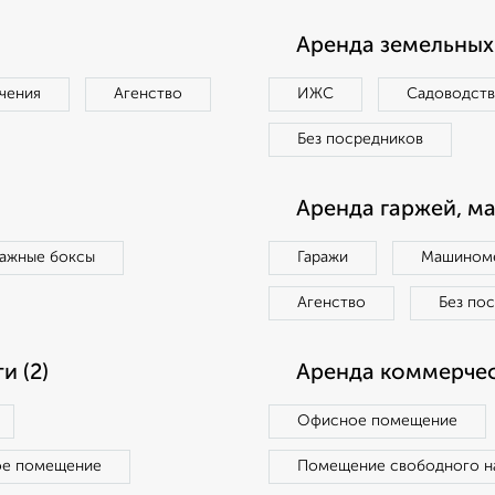
Аренда земельных 
чения
Агенство
ИЖС
Садоводст
Без посредников
Аренда гаржей, м
ражные боксы
Гаражи
Машиноме
Агенство
Без по
 (2)
Аренда коммерчес
Офисное помещение
ое помещение
Помещение свободного н