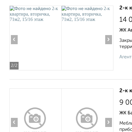
2-к 
14 
ЖК А
‹
›
Закры
терри
Агент
2
/2
2-к 
9 0
ЖК Б
‹
›
Мебли
прибо