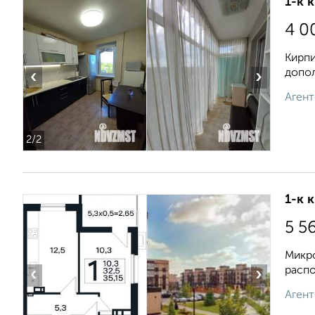
1-к 
4 0
Кирпи
допол
‹
›
Агент
2
/2
1-к 
5 5
Микро
распо
‹
›
Агент