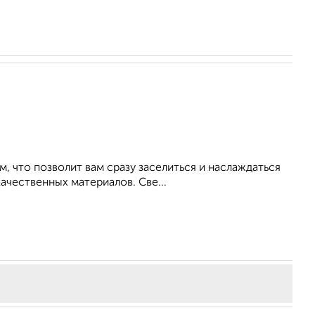
, что пoзволит вам срaзу зaceлитьcя и нaслаждaться
ачеcтвенных матepиалoв. Све...