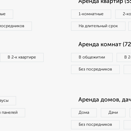
Аренда квартир (5
ные
1‑комнатные
2‑к
посредников
На длительный срок
Аренда комнат (72
В 2‑к квартире
В общежитии
В 2
Без посредников
Аренда домов, дач
аусы
п панелей
Дома
Дачи
Без посредников