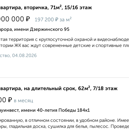
квартира, вторичка, 71м², 15/16 этаж
₽
000 000
₽
197 200
за м²
врора, имени Дзержинского 95
тая территория с круглосуточной охраной и видеонаблюде
тории ЖК вас ждут современные детские и спортивные пло
ство, 04.08.2026
квартира, на длительный срок, 62м², 7/18 этаж
₽
00
в месяц
ауинвест, имени 40-летия Победы 184к1
рованную, в отличном состоянии, в удобном районе. Имее
ры, гладильная доска, сушилка для белья, пылесос. Проведе