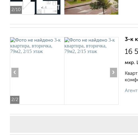
2
/10
3-к 
16 
мкр. 
‹
›
Кварт
комфо
Агент
2
/2