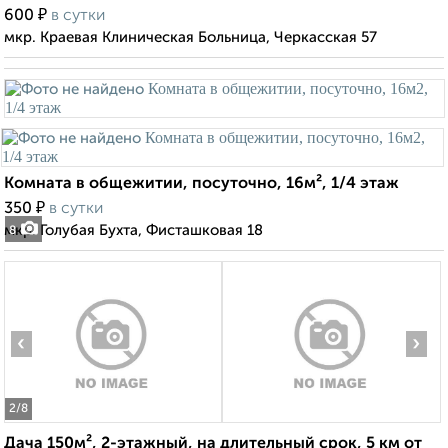
₽
600
в сутки
мкр. Краевая Клиническая Больница, Черкасская 57
Комната в общежитии, посуточно, 16м², 1/4 этаж
₽
350
в сутки
мкр. Голубая Бухта, Фисташковая 18
8
‹
›
2
/8
Дача 150м², 2-этажный, на длительный срок, 5 км от