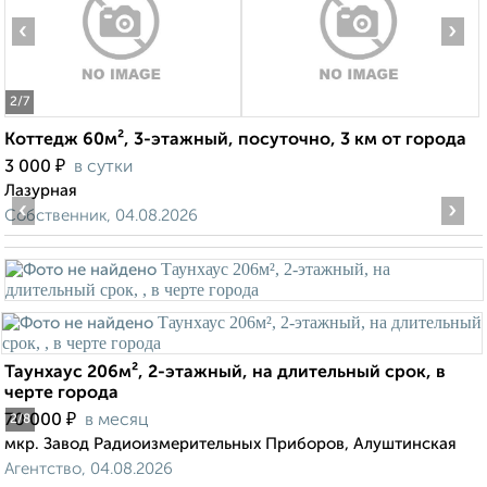
‹
›
2
/7
Коттедж 60м², 3-этажный, посуточно, 3 км от города
₽
3 000
в сутки
Лазурная
‹
›
Собственник, 04.08.2026
Таунхаус 206м², 2-этажный, на длительный срок, в
черте города
₽
70 000
в месяц
2
/8
мкр. Завод Радиоизмерительных Приборов, Алуштинская
Агентство, 04.08.2026