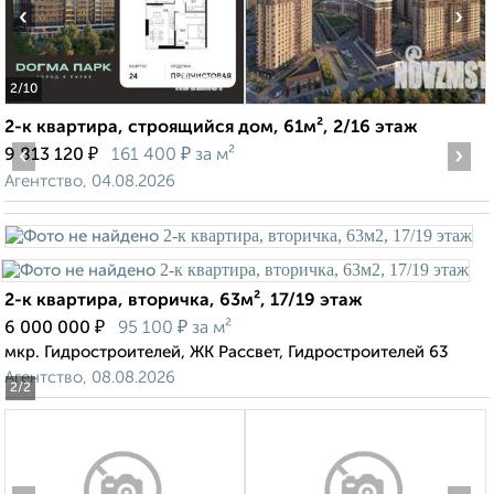
‹
›
2
/10
2-к квартира, строящийся дом, 61м², 2/16 этаж
‹
₽
₽
›
9 813 120
161 400
за м²
Агентство, 04.08.2026
2-к квартира, вторичка, 63м², 17/19 этаж
₽
₽
6 000 000
95 100
за м²
мкр. Гидростроителей, ЖК Рассвет, Гидростроителей 63
Агентство, 08.08.2026
2
/2