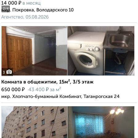
₽
14 000
в месяц
2
/4
мкр. Покровка, Володарского 10
Агентство, 05.08.2026
3
Комната в общежитии, 15м², 3/5 этаж
₽
₽
650 000
43 400
за м²
мкр. Хлопчато-бумажный Комбинат, Таганрогская 24