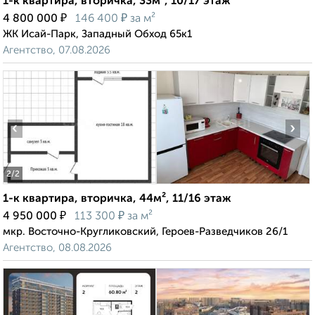
1-к квартира, вторичка, 33м², 10/17 этаж
₽
₽
4 800 000
146 400
за м²
ЖК Исай-Парк, Западный Обход 65к1
Агентство, 07.08.2026
‹
›
2
/2
1-к квартира, вторичка, 44м², 11/16 этаж
₽
₽
4 950 000
113 300
за м²
мкр. Восточно-Кругликовский, Героев-Разведчиков 26/1
Агентство, 08.08.2026