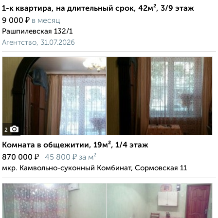
1-к квартира, на длительный срок, 42м², 3/9 этаж
₽
9 000
в месяц
Рашпилевская 132/1
Агентство, 31.07.2026
2
Комната в общежитии, 19м², 1/4 этаж
₽
₽
870 000
45 800
за м²
мкр. Камвольно-суконный Комбинат, Сормовская 11