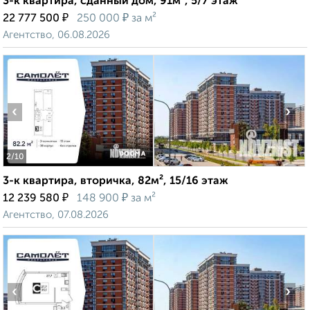
3-к квартира, сданный дом, 91м², 5/7 этаж
₽
₽
22 777 500
250 000
за м²
Агентство, 06.08.2026
‹
›
2
/10
3-к квартира, вторичка, 82м², 15/16 этаж
₽
₽
12 239 580
148 900
за м²
Агентство, 07.08.2026
‹
›