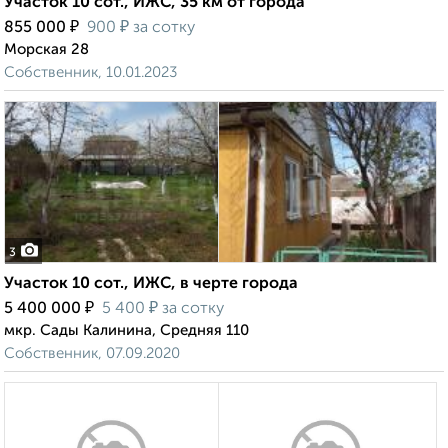
Участок 10 сот., ИЖС, 35 км от города
₽
₽
855 000
900
за сотку
Морская 28
Собственник, 10.01.2023
3
Участок 10 сот., ИЖС, в черте города
₽
₽
5 400 000
5 400
за сотку
мкр. Сады Калинина, Средняя 110
Собственник, 07.09.2020