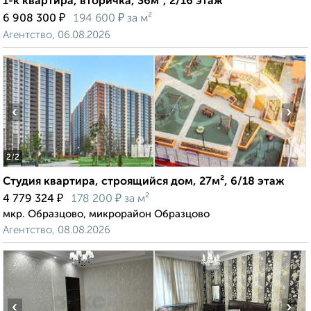
1-к квартира, вторичка, 36м², 2/16 этаж
₽
₽
6 908 300
194 600
за м²
Агентство, 06.08.2026
‹
›
2
/2
Студия квартира, строящийся дом, 27м², 6/18 этаж
₽
₽
4 779 324
178 200
за м²
мкр. Образцово, микрорайон Образцово
Агентство, 08.08.2026
‹
›