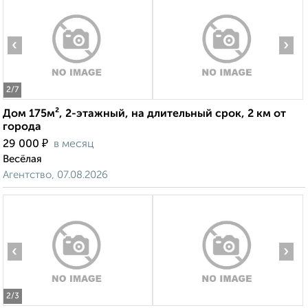
‹
›
2
/7
Дом 175м², 2-этажный, на длительный срок, 2 км от
города
₽
29 000
в месяц
Весёлая
Агентство, 07.08.2026
‹
›
2
/3