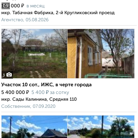
₽
145 000
в месяц
2
/8
мкр. Табачная Фабрика, 2-й Кругликовский проезд
Агентство, 05.08.2026
3
Участок 10 сот., ИЖС, в черте города
₽
₽
5 400 000
5 400
за сотку
мкр. Сады Калинина, Средняя 110
Собственник, 07.09.2020