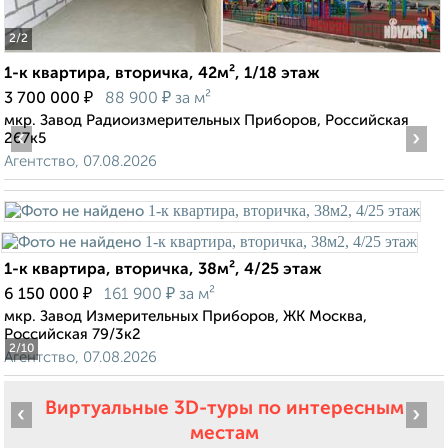
2
/2
1-к квартира, вторичка, 42м², 1/18 этаж
₽
₽
3 700 000
88 900
за м²
мкр. Завод Радиоизмерительных Приборов, Российская
‹
›
267к5
Агентство, 07.08.2026
1-к квартира, вторичка, 38м², 4/25 этаж
₽
₽
6 150 000
161 900
за м²
мкр. Завод Измерительных Приборов, ЖК Москва,
Российская 79/3к2
2
/10
Агентство, 07.08.2026
Виртуальные 3D-туры по интересным
‹
›
местам