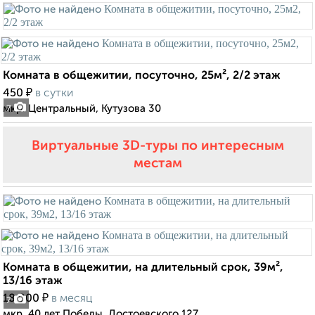
Комната в общежитии, посуточно, 25м², 2/2 этаж
₽
450
в сутки
мкр. Центральный, Кутузова 30
7
Виртуальные 3D-туры по интересным
местам
Комната в общежитии, на длительный срок, 39м²,
13/16 этаж
₽
18 000
в месяц
7
мкр. 40 лет Победы, Достоевского 127