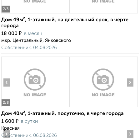
2
/5
Дом 49м², 1-этажный, на длительный срок, в черте
города
₽
18 000
в месяц
мкр. Центральный, Янковского
Собственник, 04.08.2026
‹
›
2
/8
Дом 40м², 1-этажный, посуточно, в черте города
₽
1 600
в сутки
Красная
‹
›
Собственник, 06.08.2026