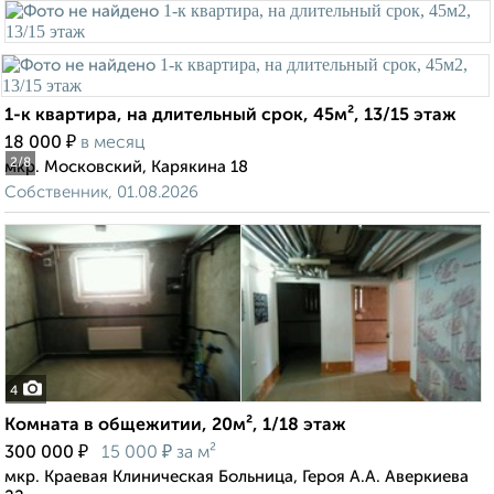
1-к квартира, на длительный срок, 45м², 13/15 этаж
₽
18 000
в месяц
2
/8
мкр. Московский, Карякина 18
Собственник, 01.08.2026
4
Комната в общежитии, 20м², 1/18 этаж
₽
₽
300 000
15 000
за м²
мкр. Краевая Клиническая Больница, Героя А.А. Аверкиева