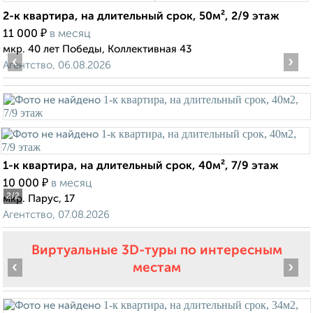
2-к квартира, на длительный срок, 50м², 2/9 этаж
₽
11 000
в месяц
мкр. 40 лет Победы, Коллективная 43
‹
›
Агентство, 06.08.2026
1-к квартира, на длительный срок, 40м², 7/9 этаж
₽
10 000
в месяц
2
/2
мкр. Парус, 17
Агентство, 07.08.2026
Виртуальные 3D-туры по интересным
‹
›
местам