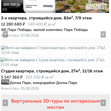
2
/2
3-к квартира, строящийся дом, 82м², 7/9 этаж
₽
₽
12 280 680
149 400
за м²
ЖК Парк Победы, жилой комплекс Парк Победы
‹
›
Агентство, 07.08.2026
Студия квартира, строящийся дом, 27м², 11/16 этаж
₽
₽
5 547 360
203 200
за м²
2
/10
мкр. Догма Парк, микрорайон Догма Парк
Агентство, 05.08.2026
Виртуальные 3D-туры по интересным
‹
›
местам