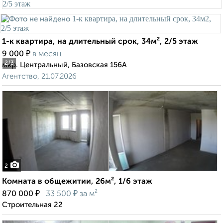
1-к квартира, на длительный срок, 34м², 2/5 этаж
₽
9 000
в месяц
2
/3
мкр. Центральный, Базовская 156А
Агентство, 21.07.2026
2
Комната в общежитии, 26м², 1/6 этаж
₽
₽
870 000
33 500
за м²
Строительная 22