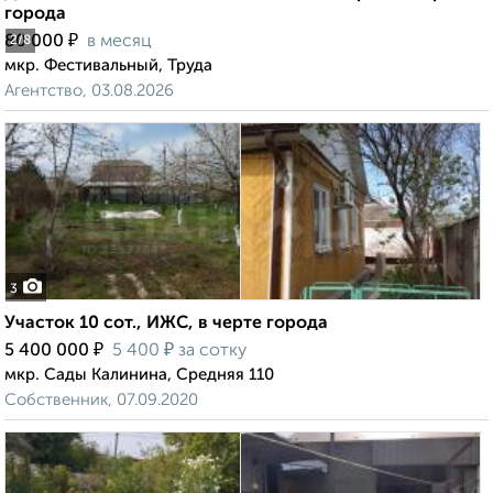
города
₽
80 000
в месяц
2
/8
мкр. Фестивальный, Труда
Агентство, 03.08.2026
3
Участок 10 сот., ИЖС, в черте города
₽
₽
5 400 000
5 400
за сотку
мкр. Сады Калинина, Средняя 110
Собственник, 07.09.2020