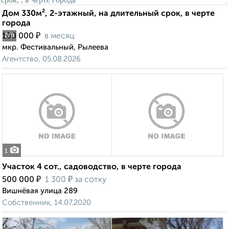
Дом 330м², 2-этажный, на длительный срок, в черте
города
₽
100 000
в месяц
2
/8
мкр. Фестивальный, Рылеева
Агентство, 05.08.2026
1
Участок 4 сот., садоводство, в черте города
₽
₽
500 000
1 300
за сотку
Вишнёвая улица 289
Собственник, 14.07.2020