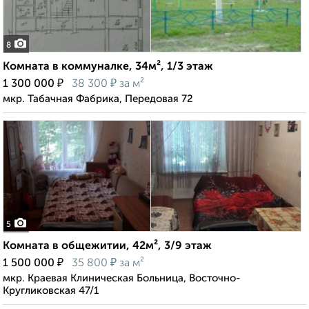
8
Комната в коммуналке, 34м², 1/3 этаж
₽
₽
1 300 000
38 300
за м²
мкр. Табачная Фабрика, Передовая 72
5
Комната в общежитии, 42м², 3/9 этаж
₽
₽
1 500 000
35 800
за м²
мкр. Краевая Клиническая Больница, Восточно-
Кругликовская 47/1