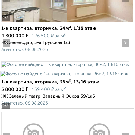
2
/2
1-к квартира, вторичка, 34м², 1/18 этаж
₽
₽
4 300 000
126 500
за м²
‹
›
ЖК Зеленодар, 3-я Трудовая 1/3
Агентство, 08.08.2026
1-к квартира, вторичка, 36м², 13/16 этаж
₽
₽
5 800 000
159 400
за м²
ЖК Зелёный театр, Западный Обход 39/1к6
Агентство, 08.08.2026
2
/2