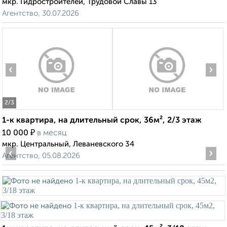
мкр. Гидростроителей, Трудовой Славы 13
Агентство, 30.07.2026
‹
›
2
/3
1-к квартира, на длительный срок, 36м², 2/3 этаж
₽
10 000
в месяц
мкр. Центральный, Леваневского 34
‹
›
Агентство, 05.08.2026