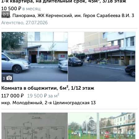
1-к квартира, на длительный срок, 45м², 3/18 этаж
₽
10 500
в месяц
2
/3
мкр. Панорама, ЖК Керченский, им. Героя Сарабеева В.И. 3
Агентство, 27.07.2026
3
Комната в общежитии, 6м², 1/12 этаж
₽
₽
117 000
19 500
за м²
мкр. Молодёжный, 2-я Целиноградская 13