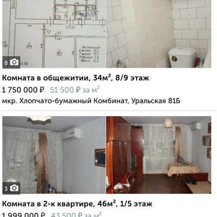
8
Комната в общежитии, 34м², 8/9 этаж
₽
₽
1 750 000
51 500
за м²
мкр. Хлопчато-бумажный Комбинат, Уральская 81Б
3
Комната в 2-к квартире, 46м², 1/5 этаж
₽
₽
1 999 000
43 500
за м²