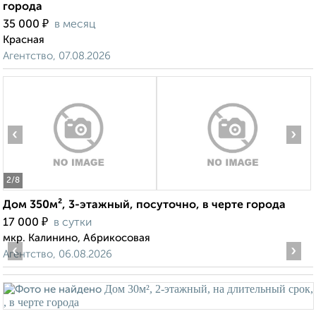
города
₽
35 000
в месяц
Красная
Агентство, 07.08.2026
‹
›
2
/8
Дом 350м², 3-этажный, посуточно, в черте города
₽
17 000
в сутки
мкр. Калинино, Абрикосовая
‹
›
Агентство, 06.08.2026