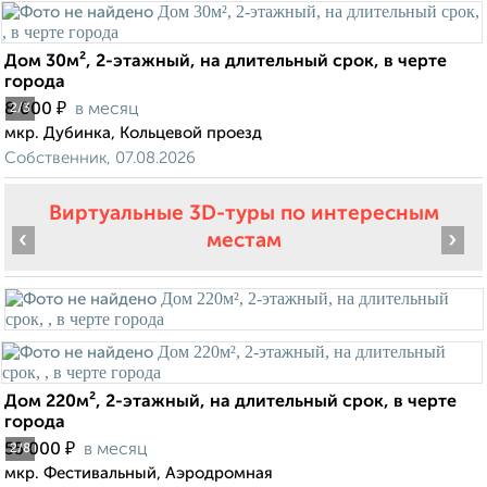
Дом 30м², 2-этажный, на длительный срок, в черте
города
₽
8 000
в месяц
2
/3
мкр. Дубинка, Кольцевой проезд
Собственник, 07.08.2026
Виртуальные 3D-туры по интересным
‹
›
местам
Дом 220м², 2-этажный, на длительный срок, в черте
города
₽
55 000
в месяц
2
/8
мкр. Фестивальный, Аэродромная