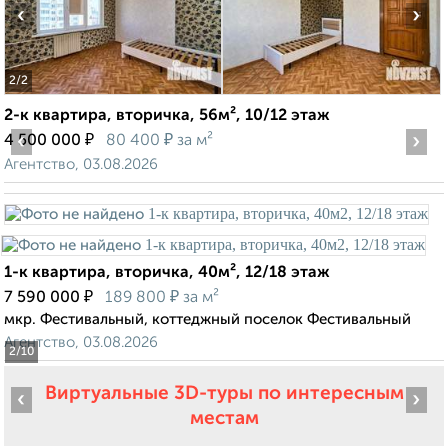
‹
›
2
/2
2-к квартира, вторичка, 56м², 10/12 этаж
‹
₽
₽
›
4 500 000
80 400
за м²
Агентство, 03.08.2026
1-к квартира, вторичка, 40м², 12/18 этаж
₽
₽
7 590 000
189 800
за м²
мкр. Фестивальный, коттеджный поселок Фестивальный
Агентство, 03.08.2026
2
/10
Виртуальные 3D-туры по интересным
‹
›
местам