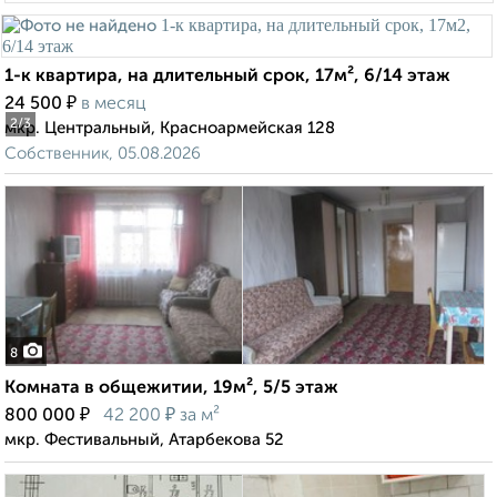
1-к квартира, на длительный срок, 17м², 6/14 этаж
₽
24 500
в месяц
2
/3
мкр. Центральный, Красноармейская 128
Собственник, 05.08.2026
8
Комната в общежитии, 19м², 5/5 этаж
₽
₽
800 000
42 200
за м²
мкр. Фестивальный, Атарбекова 52